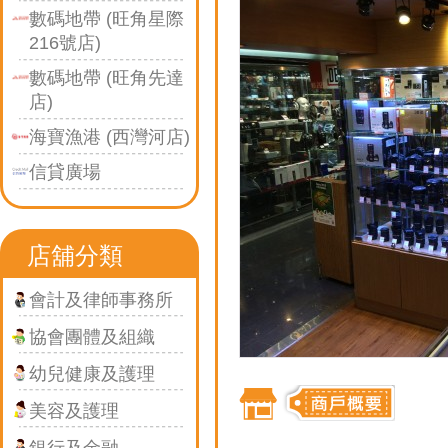
數碼地帶 (旺角星際
216號店)
數碼地帶 (旺角先達
店)
海寶漁港 (西灣河店)
信貸廣場
店舖分類
會計及律師事務所
協會團體及組織
幼兒健康及護理
美容及護理