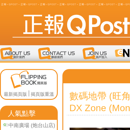
數碼地帶 (旺角
最新揭頁版
揭頁版重溫
DX Zone (Mong
人氣點擊
中南廣場 (炮台山店)