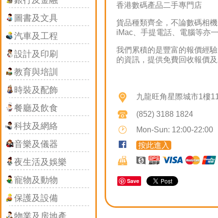
銀行及金融
香港數碼產品二手專門店
圖書及文具
貨品種類齊全，不論數碼相機
iMac
、手提電話、電腦等亦
汽車及工程
我們累積的是豐富的報價經驗
設計及印刷
的資訊，提供免費回收報價及
教育與培訓
時裝及配飾
九龍旺角星際城市1樓1
餐廳及飲食
(852) 3188 1824
科技及網絡
Mon-Sun: 12:00-22:00
This page 
音樂及儀器
按此進入
Do you own 
夜生活及娛樂
寵物及動物
Save
保護及設備
物業及房地產