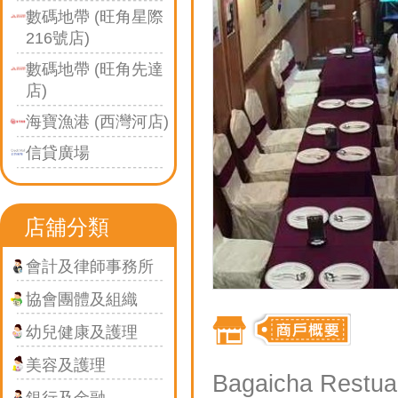
數碼地帶 (旺角星際
216號店)
數碼地帶 (旺角先達
店)
海寶漁港 (西灣河店)
信貸廣場
店舖分類
會計及律師事務所
協會團體及組織
幼兒健康及護理
美容及護理
Bagaicha Restuar