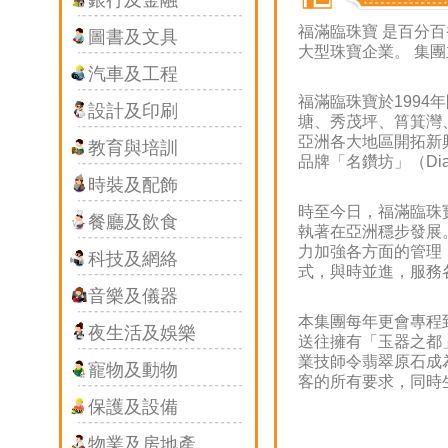
銀行及金融
福滿臨珠寶 是百分
圖書及文具
大型珠寶企業。 集
汽車及工程
福滿臨珠寶於199
設計及印刷
塘、秀茂坪、筲箕灣
亞洲各大地區開拓新
教育與培訓
品牌「名鑽坊」（Dia
時裝及配飾
時至今日，福滿臨珠
餐廳及飲食
執著在亞洲穩步發展
力加強各方面的管理
科技及網絡
式，與時並進，服務
音樂及儀器
本集團每年更會專程
夜生活及娛樂
送往擁有「玉器之都
業技師令翡翠原石成
寵物及動物
客的所有要求，同時
保護及設備
物業及房地產