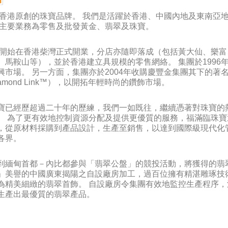
百香港原創的珠寶品牌。 我們是活躍於香港、中國內地及東南亞
團主要業務為零售及批發黃金、翡翠及珠寶。
4年開始在香港柴灣正式開業，分店亦隨即落成（包括黃大仙、樂富
、馬鞍山等），並於香港建立具規模的零售網絡。 集團於1996
興市場。 另一方面，集團亦於2004年收購慶豐金集團其下的著
mond Link™），以開拓年輕時尚的鑽飾市場。
寶已經歷超過二十年的歷練，我們一如既往，繼續憑著對珠寶的
。 為了更有效地控制資源分配及提供更優質的服務，福滿臨珠寶
，從原材料採購到產品設計，生產至銷售，以達到國際級現代化
各界。
到緬甸首都－內比都參與「翡翠公盤」的競投活動，將獲得的翡
」美譽的中國廣東揭陽之自設廠房加工，過百位擁有精湛雕琢技
為精美細緻的翡翠首飾。 自設廠房令集團有效地監控生產程序，
生產出最優質的翡翠產品。