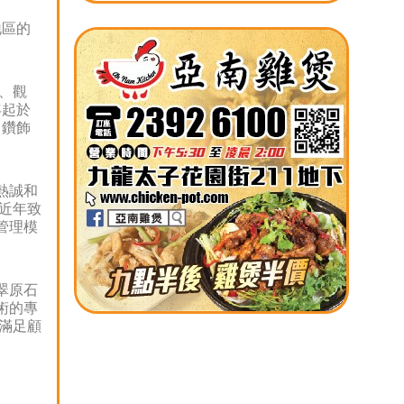
地區的
、觀
年起於
名鑽飾
熱誠和
近年致
管理模
翠原石
術的專
滿足顧