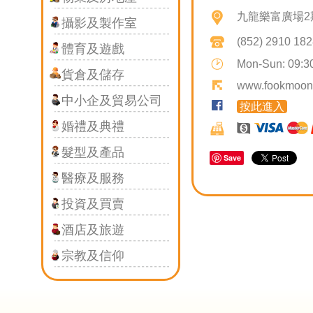
九龍樂富廣場2期
攝影及製作室
(852) 2910 18
體育及遊戲
Mon-Sun: 09:3
貨倉及儲存
T
www.fookmoon
中小企及貿易公司
按此進入
D
婚禮及典禮
髮型及產品
Save
醫療及服務
投資及買賣
酒店及旅遊
宗教及信仰