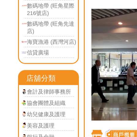
數碼地帶 (旺角星際
216號店)
數碼地帶 (旺角先達
店)
海寶漁港 (西灣河店)
信貸廣場
店舖分類
會計及律師事務所
協會團體及組織
幼兒健康及護理
美容及護理