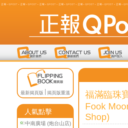
福滿臨珠寶
最新揭頁版
揭頁版重溫
Fook Moon
人氣點擊
Shop)
中南廣場 (炮台山店)