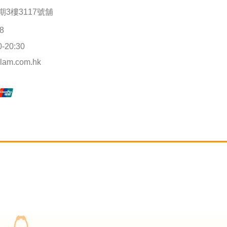
3樓3117號舖
28
0-20:30
his page can't load Google Maps correctly.
lam.com.hk
OK
o you own this website?