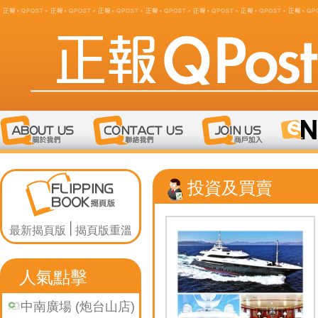
投資及買賣
最新揭頁版
揭頁版重溫
人氣點擊
中南廣場 (炮台山店)