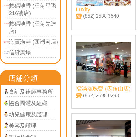
數碼地帶 (旺角星際
Luxify
216號店)
(852) 2588 3540
數碼地帶 (旺角先達
店)
海寶漁港 (西灣河店)
信貸廣場
店舖分類
福滿臨珠寶 (馬鞍山店)
會計及律師事務所
(852) 2698 0298
協會團體及組織
幼兒健康及護理
美容及護理