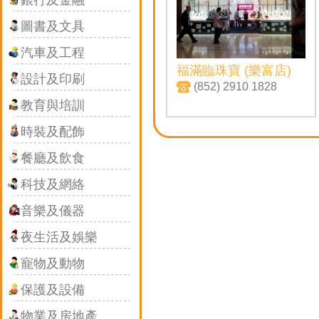
銀行及金融
圖書及文具
汽車及工程
福滿臨珠寶 (樂富店)
設計及印刷
(852) 2910 1828
教育與培訓
時裝及配飾
餐廳及飲食
科技及網絡
音樂及儀器
夜生活及娛樂
寵物及動物
保護及設備
物業及房地產