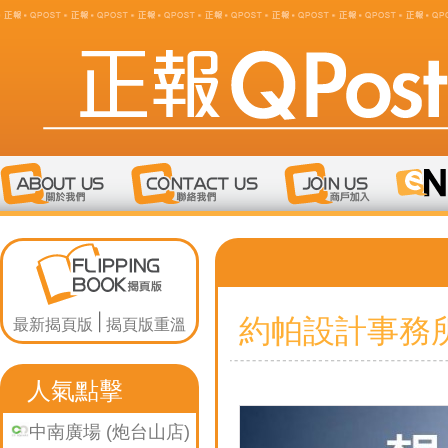
約帕設計事務
最新揭頁版
揭頁版重溫
人氣點擊
中南廣場 (炮台山店)