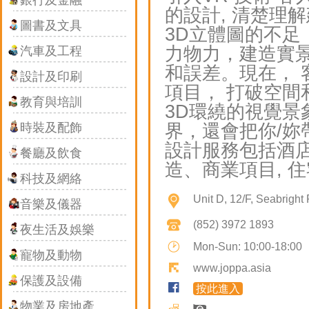
銀行及金融
的設計,
清楚理解
圖書及文具
3D立體圖的不足
力物力，建造實
汽車及工程
和誤差。現在，
設計及印刷
項目，
打破空間
教育與培訓
3D環繞的視覺景
時裝及配飾
界，還會把你/妳
設計服務包括酒
餐廳及飲食
造、商業項目,
住
科技及網絡
Unit D, 12/F, Seabright 
音樂及儀器
(852) 3972 1893
夜生活及娛樂
Mon-Sun: 10:00-18:00
寵物及動物
This page 
www.joppa.asia
保護及設備
按此進入
Do you own 
物業及房地產