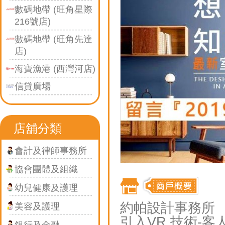
數碼地帶 (旺角星際
216號店)
數碼地帶 (旺角先達
店)
海寶漁港 (西灣河店)
信貸廣場
店舖分類
會計及律師事務所
協會團體及組織
幼兒健康及護理
約帕設計事務所
美容及護理
引入VR 技術-