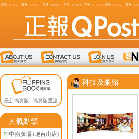
科技及網絡
最新揭頁版
揭頁版重溫
人氣點擊
中南廣場 (炮台山店)