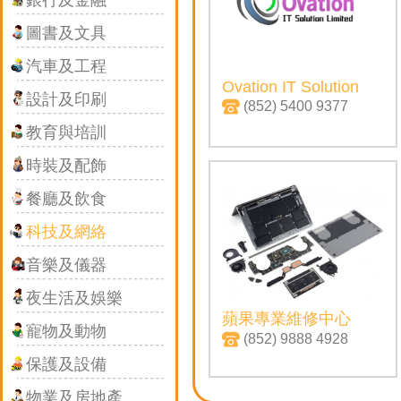
銀行及金融
圖書及文具
汽車及工程
Ovation IT Solution
設計及印刷
(852) 5400 9377
教育與培訓
時裝及配飾
餐廳及飲食
科技及網絡
音樂及儀器
夜生活及娛樂
蘋果專業維修中心
寵物及動物
(852) 9888 4928
保護及設備
物業及房地產