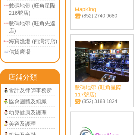
數碼地帶 (旺角星際
MapKing
216號店)
(852) 2740 9680
數碼地帶 (旺角先達
店)
海寶漁港 (西灣河店)
信貸廣場
店舖分類
數碼地帶 (旺角星際
會計及律師事務所
117號店)
協會團體及組織
(852) 3188 1824
幼兒健康及護理
美容及護理